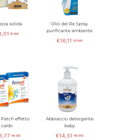
ezza solida
Olio del Re Spray
purificante ambiente
8
,
01
8.90
€
16
,
11
17.90
 Patch effetto
Abbraccio detergente
caldo
baby
3
,
77
€
14
,
31
15.30
15.90