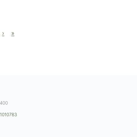
›
»
8400
 1010783