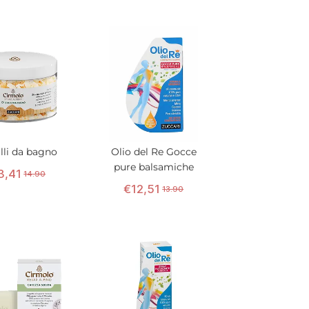
alli da bagno
Olio del Re Gocce
pure balsamiche
3
,
41
14.90
€
12
,
51
13.90