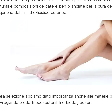
lla sezione corpo abbiamo selezionato prodotti cosmetici co
turali e composizioni delicate e ben bilanciate per la cura de
equilibrio del film idro-lipidico cutaneo.
lla selezione abbiamo dato importanza anche alle materie pr
ivilegiando prodotti ecosostenibili e biodegradabili.