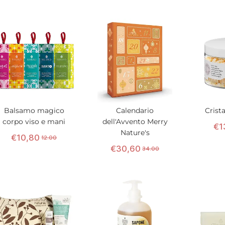
Balsamo magico
Calendario
Crist
corpo viso e mani
dell'Avvento Merry
€
1
Nature's
€
10
,
80
12.00
€
30
,
60
34.00