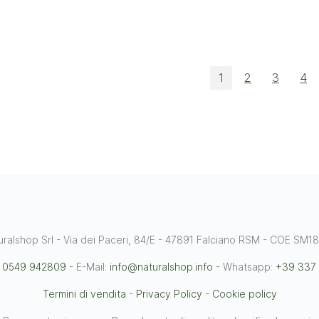
1
2
3
4
uralshop Srl - Via dei Paceri, 84/E - 47891 Falciano RSM - COE SM1
 0549 942809
- E-Mail:
info@naturalshop.info
- Whatsapp:
+39 337
Termini di vendita
-
Privacy Policy
-
Cookie policy