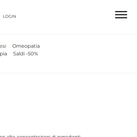
LOGIN
si
Omeopatia
apia
Saldi -50%