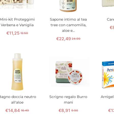
Mini-kit Proteggimi
Sapone intimo al tea
Car
Verbena e Vaniglia
tree con camomilla,
€
aloe e...
€
11
,
25
12.50
€
22
,
49
24.99
Bagno doccia neutro
Scrigno regalo Burro
Arnigel
all'aloe
mani
€
14
,
84
€
8
,
91
€
1
16.49
9.90