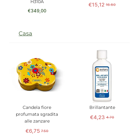
H310A
€
15
,
12
16.80
€
349
,
00
Casa
Candela fiore
Brillantante
profumata sgradita
€
4
,
23
4.70
alle zanzare
€
6
,
75
7.50