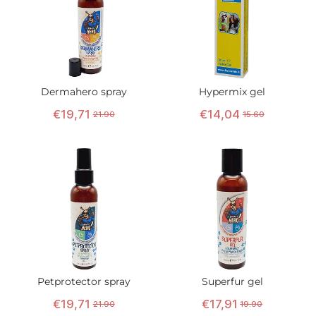
Dermahero spray
Hypermix gel
€
19
,
71
€
14
,
04
21.90
15.60
Petprotector spray
Superfur gel
€
19
,
71
€
17
,
91
21.90
19.90