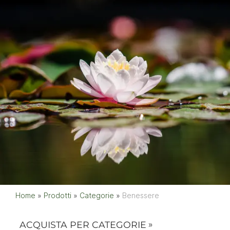
Home
»
Prodotti
»
Categorie
»
Benessere
ACQUISTA PER CATEGORIE