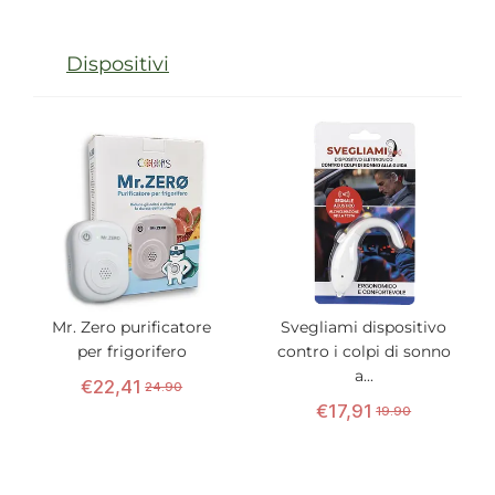
Dispositivi
Mr. Zero purificatore
Svegliami dispositivo
per frigorifero
contro i colpi di sonno
a...
€
22
,
41
24.90
€
17
,
91
19.90