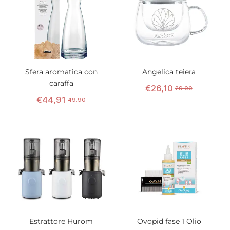
Sfera aromatica con
Angelica teiera
caraffa
€
26
,
10
29.00
€
44
,
91
49.90
Estrattore Hurom
Ovopid fase 1 Olio