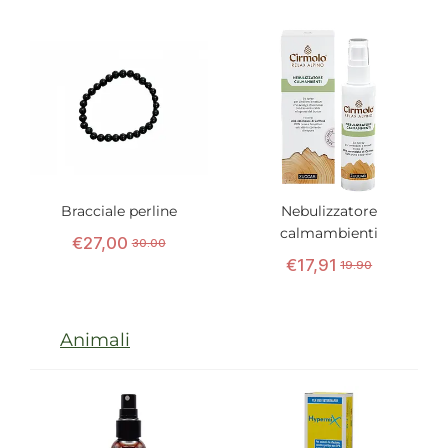
Bracciale perline
Nebulizzatore
calmambienti
€
27
,
00
30.00
€
17
,
91
19.90
Animali