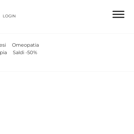
LOGIN
si
Omeopatia
apia
Saldi -50%