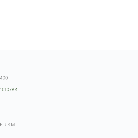
8400
 1010783
E R.S.M