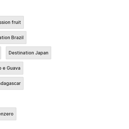
sion fruit
tion Brazil
Destination Japan
o e Guava
adagascar
enzero